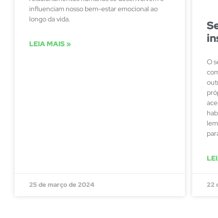
influenciam nosso bem-estar emocional ao
longo da vida.
S
in
LEIA MAIS »
O s
com
out
pró
ace
hab
lem
par
LE
25 de março de 2024
22 