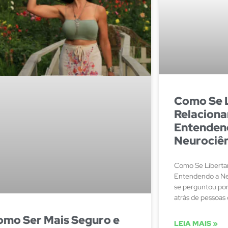
Como Se L
Relaciona
Entenden
Neurociên
Como Se Libertar
Entendendo a Neu
se perguntou por
atrás de pessoas
omo Ser Mais Seguro e
LEIA MAIS »