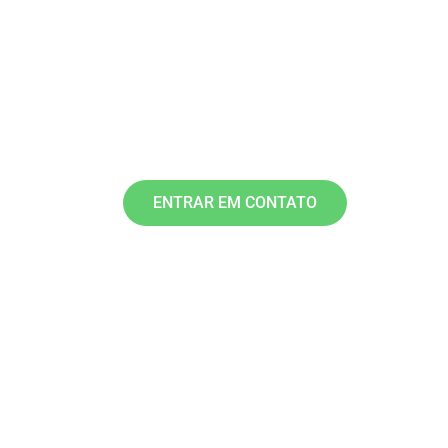
ANSIEDADE.
Com a
psicoterapia online
isso é possível.
Entre em contato e faça o seu orçamento!
ENTRAR EM CONTATO