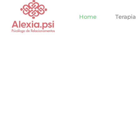
Home
Terapia
Psicóloga Online
ATENDIMENTO ONLINE
Aprenda a melhorar o seu
RELACIONAMENTO
e 
desenvolver sua
AUTOESTIMA
, trate com eficiência 