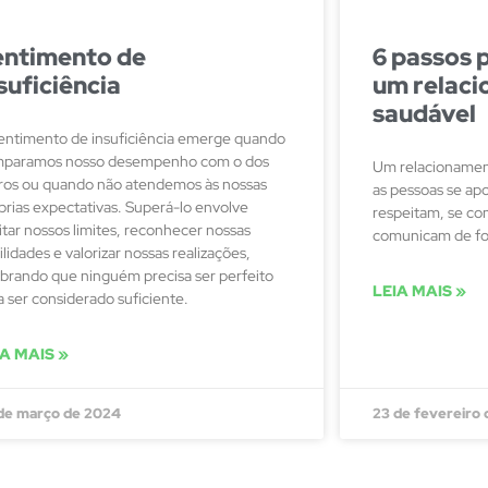
entimento de
6 passos 
suficiência
um relac
saudável
entimento de insuficiência emerge quando
paramos nosso desempenho com o dos
Um relacionamen
ros ou quando não atendemos às nossas
as pessoas se a
prias expectativas. Superá-lo envolve
respeitam, se co
itar nossos limites, reconhecer nossas
comunicam de fo
ilidades e valorizar nossas realizações,
brando que ninguém precisa ser perfeito
LEIA MAIS »
a ser considerado suficiente.
IA MAIS »
de março de 2024
23 de fevereiro