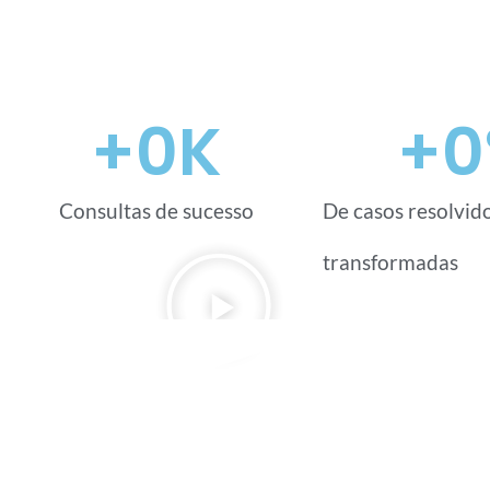
+
0
K
+
0
Consultas de sucesso
De casos resolvido
transformadas