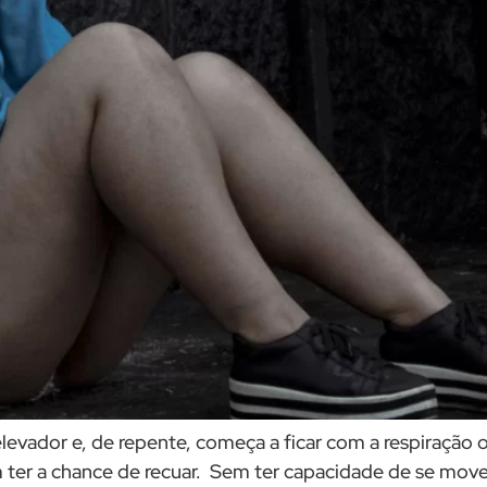
levador e, de repente, começa a ficar com a respiração 
m ter a chance de recuar. Sem ter capacidade de se mover